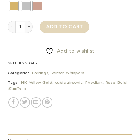
Roselle quantity
ADD TO CART
Add to wishlist
SKU:
JE25-045
Categories:
Earrings
,
Winter Whispers
Tags:
14K Yellow Gold
,
cubic zirconia
,
Rhodium
,
Rose Gold
,
เงินแท้925