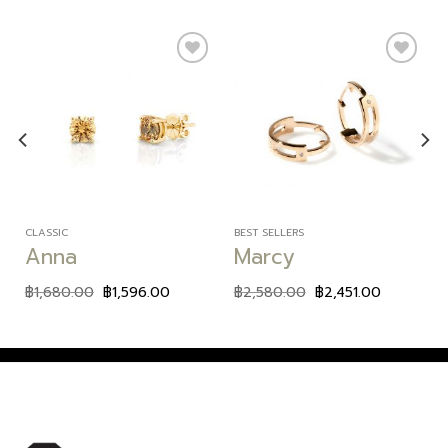
Add to
Add to
wishlist
wishlist
CLASSIC
BEST SELLERS
Anna
Marcy
฿
1,680.00
฿
1,596.00
฿
2,580.00
฿
2,451.00