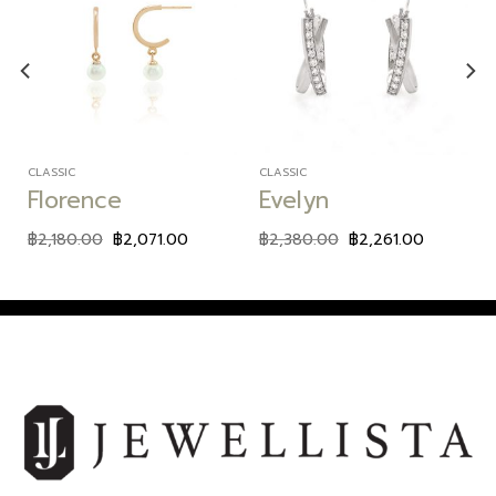
Add to
Add to
wishlist
wishlist
CLASSIC
CLASSIC
Florence
Evelyn
฿
2,180.00
฿
2,071.00
฿
2,380.00
฿
2,261.00