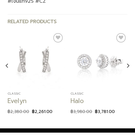
#เงินแท้925 #CZ
RELATED PRODUCTS
Add to
Add to
wishlist
wishlist
CLASSIC
CLASSIC
Evelyn
Halo
฿
2,380.00
฿
2,261.00
฿
3,980.00
฿
3,781.00