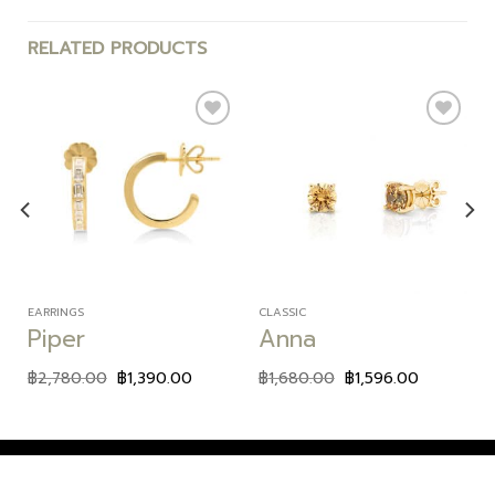
RELATED PRODUCTS
Add to
Add to
wishlist
wishlist
EARRINGS
CLASSIC
Piper
Anna
฿
2,780.00
฿
1,390.00
฿
1,680.00
฿
1,596.00