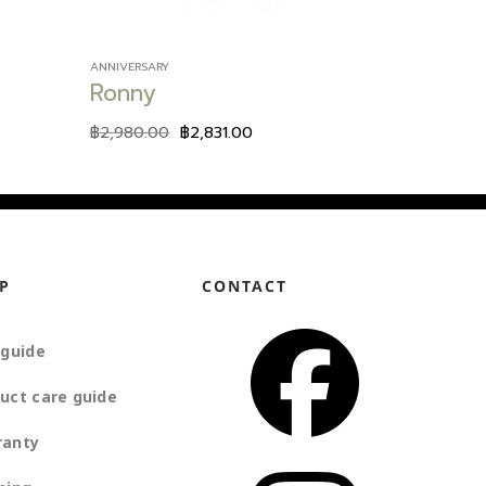
ANNIVERSARY
Ronny
฿
2,980.00
฿
2,831.00
P
CONTACT
 guide
uct care guide
ranty