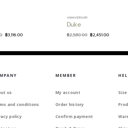
ANNIVERSARY
a
Duke
00
฿
3,116.00
฿
2,580.00
฿
2,451.00
MPANY
MEMBER
HEL
ut us
My account
Size
ms and conditions
Order history
Prod
vacy policy
Confirm payment
War