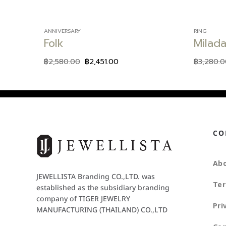
ANNIVERSARY
RING
Folk
Milad
฿
2,580.00
฿
2,451.00
฿
3,280.
CO
Abo
JEWELLISTA Branding CO.,LTD. was
Ter
established as the subsidiary branding
company of TIGER JEWELRY
Pri
MANUFACTURING (THAILAND) CO.,LTD