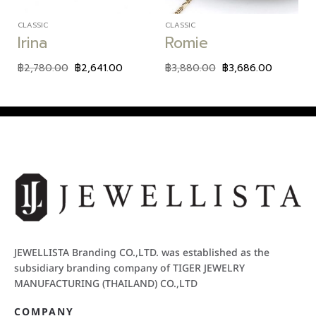
CLASSIC
CLASSIC
Irina
Romie
฿
2,780.00
฿
2,641.00
฿
3,880.00
฿
3,686.00
JEWELLISTA Branding CO.,LTD. was established as the
subsidiary branding company of TIGER JEWELRY
MANUFACTURING (THAILAND) CO.,LTD
COMPANY