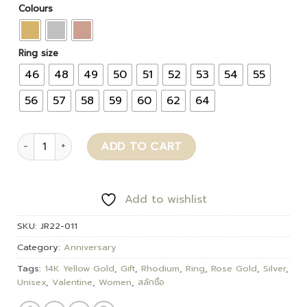
Colours
Ring size
46
48
49
50
51
52
53
54
55
56
57
58
59
60
62
64
Camily quantity
ADD TO CART
Add to wishlist
SKU:
JR22-011
Category:
Anniversary
Tags:
14K Yellow Gold
,
Gift
,
Rhodium
,
Ring
,
Rose Gold
,
Silver
,
Unisex
,
Valentine
,
Women
,
สลักชื่อ