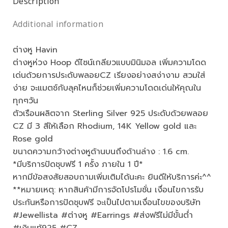
Description
Additional information
ต่างหู Havin
ต่างหูห่วง Hoop ดีไซน์เกลียวแบบมินิมอล เพิ่มความโดด
เด่นด้วยการประดับพลอยCZ เรียงอย่างสง่างาม สวมใส่
ง่าย จะแมตช์กับลุคไหนก็ช่วยเพิ่มความโดดเด่นให้คุณใน
ทุกๆวัน
ตัวเรือนผลิตจาก Sterling Silver 925 ประดับด้วยพลอย
CZ มี 3 สีให้เลือก Rhodium, 14K Yellow gold และ
Rose gold
ขนาดความกว้างต่างหูด้านบนถึงด้านล่าง : 1.6 cm.
*มีบริการปัดชุบฟรี 1 ครั้ง ภายใน 1 ปี*
หากมีข้อสงสัยสอบถามเพิ่มเติมได้นะคะ ยินดีให้บริการค่ะ^^
**หมายเหตุ: หากสินค้ามีการจัดโปรโมชั่น เงื่อนไขการรับ
ประกันหรือการปัดชุบฟรี จะเป็นไปตามเงื่อนไขของบริษัท
#Jewellista #ต่างหู #Earrings #ส่งฟรีไม่มีขั้นต่ำ
#เงินแท้925 #CZ