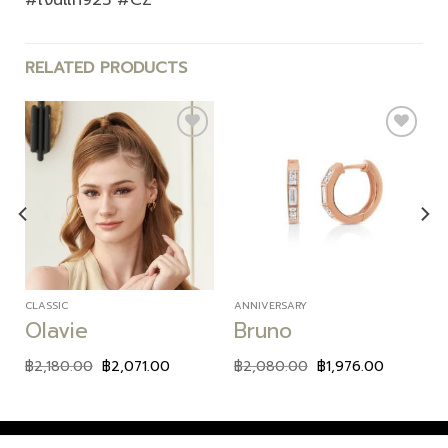
RELATED PRODUCTS
Add to
Add to
wishlist
wishlist
CLASSIC
ANNIVERSARY
Olavie
Bruno
฿
2,180.00
฿
2,071.00
฿
2,080.00
฿
1,976.00