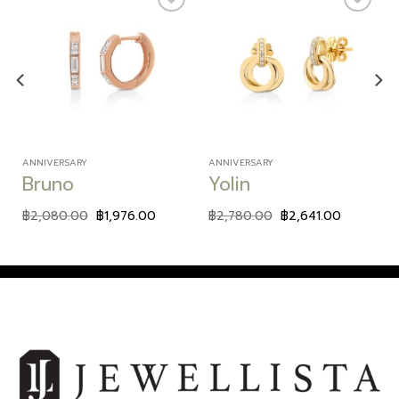
Add to
Add to
wishlist
wishlist
ANNIVERSARY
ANNIVERSARY
Bruno
Yolin
฿
2,080.00
฿
1,976.00
฿
2,780.00
฿
2,641.00