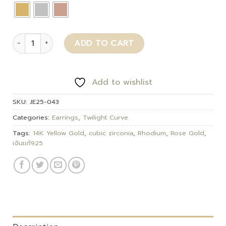
Talia quantity
ADD TO CART
Add to wishlist
SKU:
JE25-043
Categories:
Earrings
,
Twilight Curve
Tags:
14K Yellow Gold
,
cubic zirconia
,
Rhodium
,
Rose Gold
,
เงินเเท้925