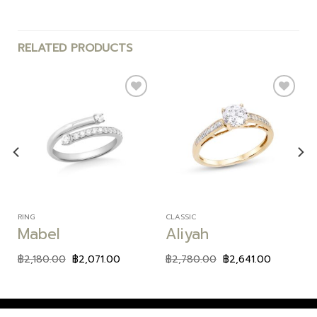
RELATED PRODUCTS
Add to
Add to
wishlist
wishlist
RING
CLASSIC
Mabel
Aliyah
฿
2,180.00
฿
2,071.00
฿
2,780.00
฿
2,641.00