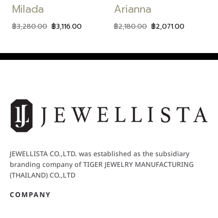
Milada
Arianna
฿
3,280.00
฿
3,116.00
฿
2,180.00
฿
2,071.00
JEWELLISTA CO.,LTD. was established as the subsidiary
branding company of TIGER JEWELRY MANUFACTURING
(THAILAND) CO.,LTD
COMPANY