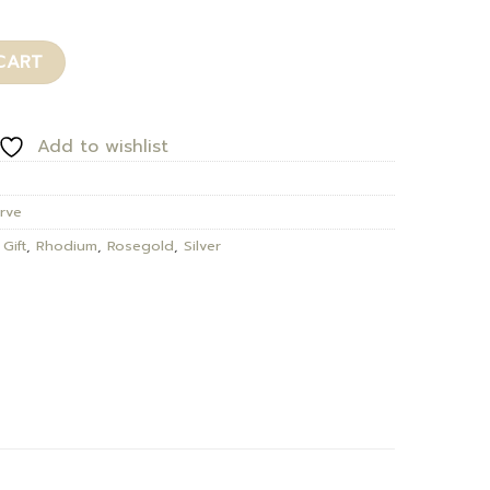
CART
Add to wishlist
urve
,
Gift
,
Rhodium
,
Rosegold
,
Silver