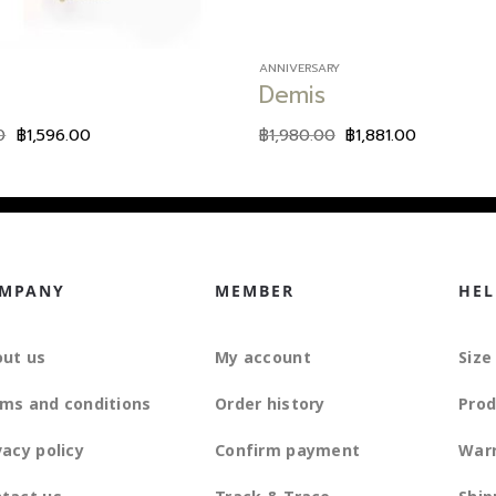
ANNIVERSARY
a
Demis
0
฿
1,596.00
฿
1,980.00
฿
1,881.00
MPANY
MEMBER
HEL
ut us
My account
Size
ms and conditions
Order history
Prod
vacy policy
Confirm payment
War