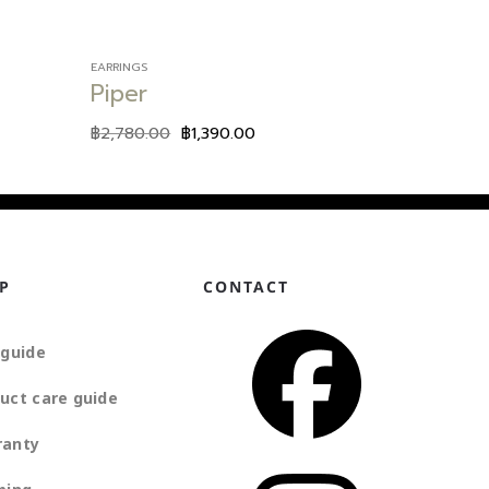
EARRINGS
Piper
฿
2,780.00
฿
1,390.00
P
CONTACT
 guide
uct care guide
ranty