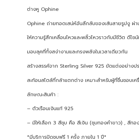
ต่างหู Ophine
Ophine ถ่ายทอดเสน่ห์อันลึกลับของเส้นสายรูปงู ผ่า
ให้ความรู้สึกเคลื่อนไหวและพลิ้วไหวราวกับมีชีวิต ดีไซ
มอบลุคที่ทั้งสง่างามและทรงพลังในเวลาเดียวกัน
สร้างสรรค์จาก Sterling Silver 925 ขัดแต่งอย่างประ
สะท้อนสไตล์ที่กล้าแตกต่าง เหมาะสำหรับผู้ที่ชื่นชอบเ
ลักษณะสินค้า :
– ตัวเรือนเงินแท้ 925
– มีให้เลือก 3 สีชุบ คือ สีเงิน (ชุบทองคำขาว) , สีทอ
*มีบริการปัดชุบฟรี 1 ครั้ง ภายใน 1 ปี*