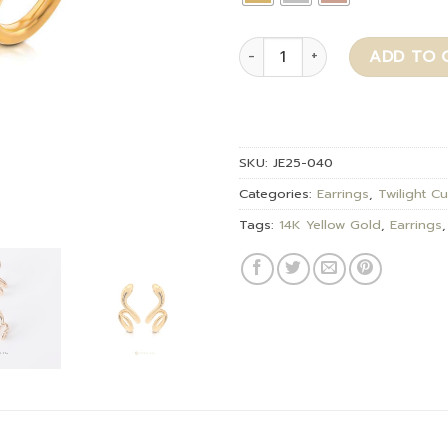
Ophine quantity
ADD TO 
SKU:
JE25-040
Categories:
Earrings
,
Twilight C
Tags:
14K Yellow Gold
,
Earrings