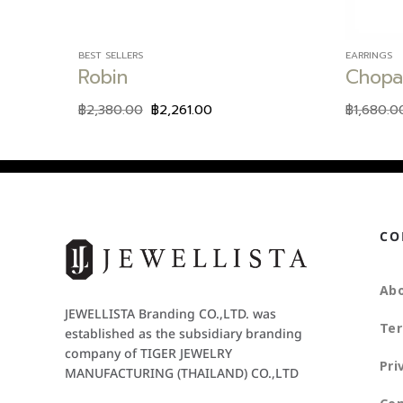
BEST SELLERS
EARRINGS
Robin
Chop
฿
2,380.00
฿
2,261.00
฿
1,680.0
CO
Abo
JEWELLISTA Branding CO.,LTD. was
Ter
established as the subsidiary branding
company of TIGER JEWELRY
Pri
MANUFACTURING (THAILAND) CO.,LTD