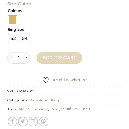
Size Guide
Colours
Ring size
52
54
Kennocha quantity
ADD TO CART
Add to wishlist
SKU:
CR24-003
Categories:
Birthstone
,
Ring
Tags:
14K Yellow Gold
,
Ring
,
เงินแท้925
,
แหวน