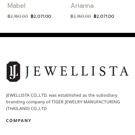
Mabel
Arianna
฿
2,180.00
฿
2,071.00
฿
2,180.00
฿
2,071.00
JEWELLISTA CO.,LTD. was established as the subsidiary
branding company of TIGER JEWELRY MANUFACTURING
(THAILAND) CO.,LTD
COMPANY