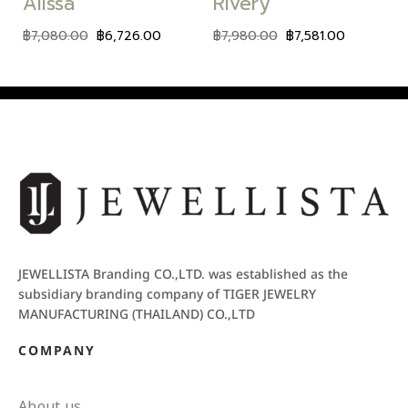
Alissa
Rivery
฿
7,080.00
฿
6,726.00
฿
7,980.00
฿
7,581.00
JEWELLISTA Branding CO.,LTD. was established as the
subsidiary branding company of TIGER JEWELRY
MANUFACTURING (THAILAND) CO.,LTD
COMPANY
About us