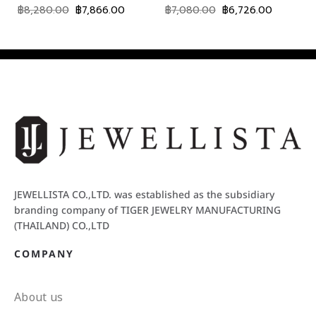
฿
8,280.00
฿
7,866.00
฿
7,080.00
฿
6,726.00
JEWELLISTA CO.,LTD. was established as the subsidiary
branding company of TIGER JEWELRY MANUFACTURING
(THAILAND) CO.,LTD
COMPANY
About us