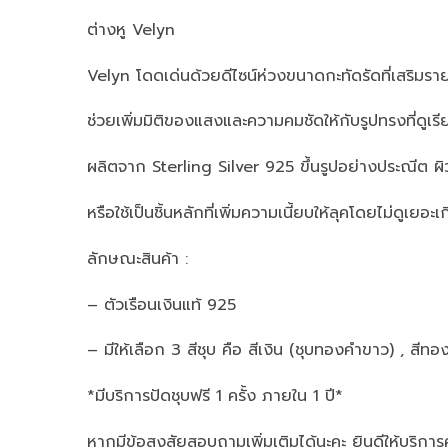
ต่างหู Velyn
Velyn โดดเด่นด้วยดีไซน์ห่วงขนาดกะทัดรัดที่เสริม
ช่วยเพิ่มมิติของแสงและความคมชัดให้กับรูปทรงที่ดูเร
ผลิตจาก Sterling Silver 925 ขึ้นรูปอย่างประณีต ผิ
หรือใช้เป็นชิ้นหลักที่เพิ่มความเนี้ยบให้ลุคโดยไม่ดูเยอะเ
ลักษณะสินค้า :
– ตัวเรือนเงินแท้ 925
– มีให้เลือก 3 สีชุบ คือ สีเงิน (ชุบทองคำขาว) , สีทอ
*มีบริการปัดชุบฟรี 1 ครั้ง ภายใน 1 ปี*
หากมีข้อสงสัยสอบถามเพิ่มเติมได้นะคะ ยินดีให้บริการ