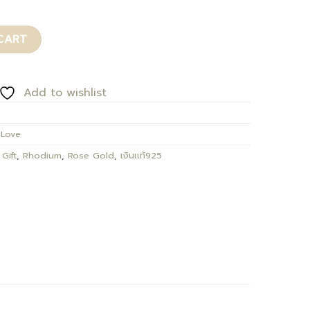
CART
Add to wishlist
 Love
,
Gift
,
Rhodium
,
Rose Gold
,
เงินเเท้925