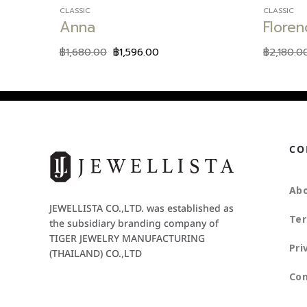
CLASSIC
CLASSIC
Anna
Flore
฿
1,680.00
฿
1,596.00
฿
2,180.0
CO
Abo
JEWELLISTA CO.,LTD. was established as
Ter
the subsidiary branding company of
TIGER JEWELRY MANUFACTURING
Pri
(THAILAND) CO.,LTD
Con