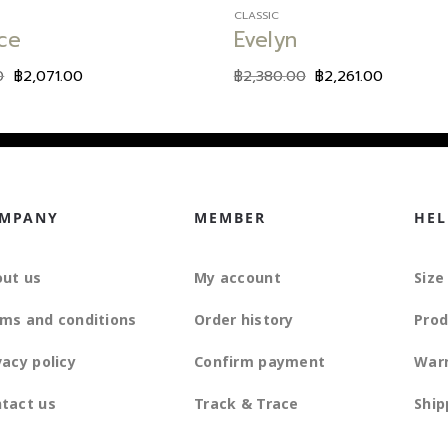
CLASSIC
nce
Evelyn
0
฿
2,071.00
฿
2,380.00
฿
2,261.00
MPANY
MEMBER
HEL
ut us
My account
Size
ms and conditions
Order history
Prod
vacy policy
Confirm payment
War
tact us
Track & Trace
Ship