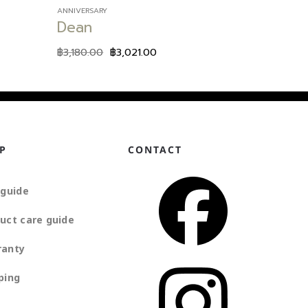
ANNIVERSARY
Dean
฿
3,180.00
฿
3,021.00
P
CONTACT
 guide
uct care guide
ranty
ping