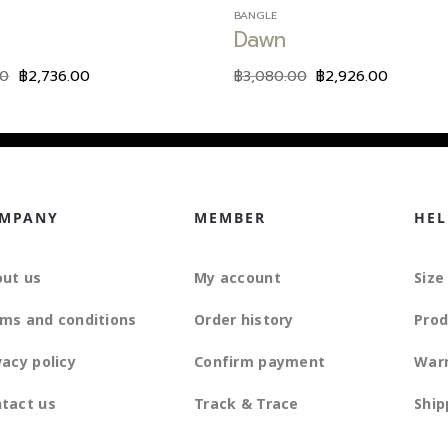
BANGLE
Dawn
00
฿
2,736.00
฿
3,080.00
฿
2,926.00
MPANY
MEMBER
HEL
ut us
My account
Size
ms and conditions
Order history
Prod
vacy policy
Confirm payment
War
tact us
Track & Trace
Ship