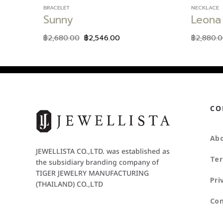
BRACELET
NECKLACE
Sunny
Leona
฿
2,680.00
฿
2,546.00
฿
2,880.
CO
Abo
JEWELLISTA CO.,LTD. was established as
Ter
the subsidiary branding company of
TIGER JEWELRY MANUFACTURING
Pri
(THAILAND) CO.,LTD
Con