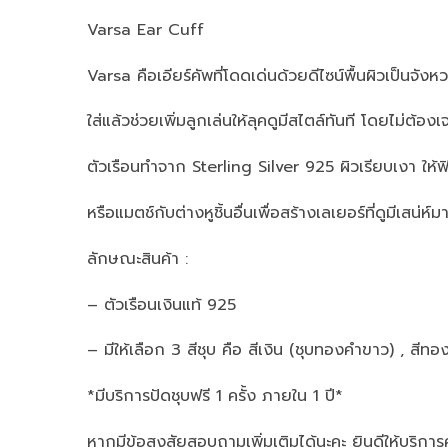
Varsa Ear Cuff
Varsa คือเอียร์คัพที่โดดเด่นด้วยดีไซน์พื้นผิวเป็นจังห
ใส่แล้วช่วยเพิ่มลูกเล่นให้ลุคดูมีสไตล์ทันที โดยไม่ต้อ
ตัวเรือนทำจาก Sterling Silver 925 ผิวเรียบเงา ให้ฟิ
หรือแมตช์กับต่างหูชิ้นอื่นเพื่อสร้างเลเยอร์ที่ดูมีเสน่ห์ม
ลักษณะสินค้า :
– ตัวเรือนเงินแท้ 925
– มีให้เลือก 3 สีชุบ คือ สีเงิน (ชุบทองคำขาว) , สีทอ
*มีบริการปัดชุบฟรี 1 ครั้ง ภายใน 1 ปี*
หากมีข้อสงสัยสอบถามเพิ่มเติมได้นะคะ ยินดีให้บริการ