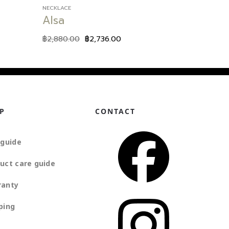
NECKLACE
Alsa
฿
2,880.00
฿
2,736.00
P
CONTACT
 guide
uct care guide
ranty
ping