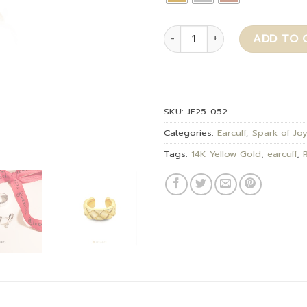
Varsa quantity
ADD TO 
SKU:
JE25-052
Categories:
Earcuff
,
Spark of Jo
Tags:
14K Yellow Gold
,
earcuff
,