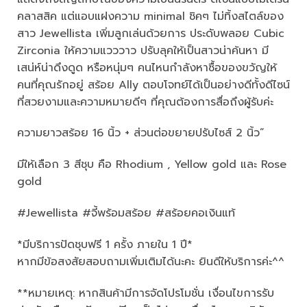
คลาสสิค แต่แอบแฝงความ minimal ชิคๆ ไม่ทิ้งสไตล์ของ
สาว Jewellista เพิ่มลูกเล่นด้วยการ ประดับพลอย Cubic
Zirconia ให้ความแวววาว ปรับลุคให้เป็นสาวน่าค้นหา มี
เสน่ห์น่าดึงดูด หรือหนุ่มๆ คนไหนกำลังหาซื้อของขวัญให้
คนที่คุณรักอยู่ สร้อย Ally ตอบโจทย์ได้เป็นอย่างดีทั้งดีไซน์
ที่สวยงามและความหมายดีๆ ที่คุณต้องการสื่อถึงผู้รับค่ะ
ความยาวสร้อย 16 นิ้ว + ส่วนต่อขยายปรับไซส์ 2 นิ้ว”
มีให้เลือก 3 สีชุบ คือ Rhodium , Yellow gold และ Rose
gold
#Jewellista #จี้พร้อมสร้อย #สร้อยคอเงินแท้
*มีบริการปัดชุบฟรี 1 ครั้ง ภายใน 1 ปี*
หากมีข้อสงสัยสอบถามเพิ่มเติมได้นะคะ ยินดีให้บริการค่ะ^^
**หมายเหตุ: หากสินค้ามีการจัดโปรโมชั่น เงื่อนไขการรับ