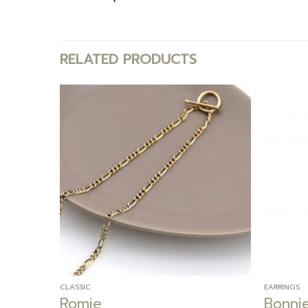
RELATED PRODUCTS
Add to
Add to
wishlist
wishlist
CLASSIC
EARRINGS
Romie
Bonni