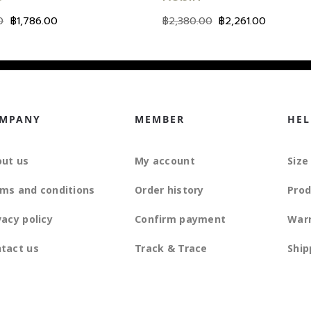
0
฿
1,786.00
฿
2,380.00
฿
2,261.00
MPANY
MEMBER
HEL
ut us
My account
Size
ms and conditions
Order history
Prod
vacy policy
Confirm payment
War
tact us
Track & Trace
Ship