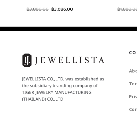
฿
3,880.00
฿
3,686.00
฿
1,880.0
CO
Abo
JEWELLISTA CO.,LTD. was established as
Ter
the subsidiary branding company of
TIGER JEWELRY MANUFACTURING
Pri
(THAILAND) CO.,LTD
Con