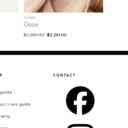
CLASSIC
Ossie
฿
2,380.00
฿
2,261.00
P
CONTACT
 guide
uct care guide
ranty