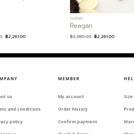
CLASSIC
Reagan
00
฿
2,261.00
฿
2,380.00
฿
2,261.00
MPANY
MEMBER
HEL
ut us
My account
Size
ms and conditions
Order history
Prod
vacy policy
Confirm payment
War