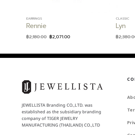
EARRINGS
CLASSIC
Rennie
Lyn
฿
2,180.00
฿
2,071.00
฿
2,380.
CO
Abo
JEWELLISTA Branding CO.,LTD. was
Ter
established as the subsidiary branding
company of TIGER JEWELRY
Pri
MANUFACTURING (THAILAND) CO.,LTD