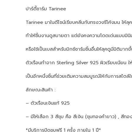
ปาร์ตี้ชาร์ม Tarinee
Tarinee มาในดีไซน์เรียบคลีนกับทรงวงรีโค้งมน ให้ลุคท
ทำให้ชิ้นงานดูสบายตา แต่ยังคงความโดดเด่นแบบมินิมอ
หรือใช้เป็นเบสสำหรับมิกซ์ชาร์มชิ้นอื่นให้ลุคดูมีมิติมากขึ
ตัวเรือนทำจาก Sterling Silver 925 ผิวเรียบเนียน ให
เป็นอีกหนึ่งชิ้นที่ช่วยเติมความสมบูรณ์ให้กับการสไตล์ใ
ลักษณะสินค้า :
– ตัวเรือนเงินแท้ 925
– มีให้เลือก 3 สีชุบ คือ สีเงิน (ชุบทองคำขาว) , สีทอ
*มีบริการปัดชุบฟรี 1 ครั้ง ภายใน 1 ปี*