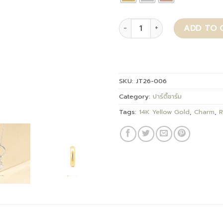
Tarinee quantity
ADD TO 
SKU:
JT26-006
Category:
ปาร์ตี้ชาร์ม
Tags:
14K Yellow Gold
,
Charm
,
R