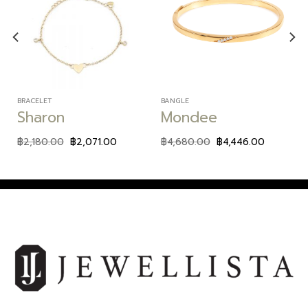
Add to
Add to
wishlist
wishlist
BRACELET
BANGLE
Sharon
Mondee
฿
2,180.00
฿
2,071.00
฿
4,680.00
฿
4,446.00