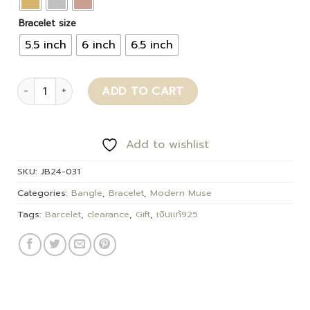
Bracelet size
5.5 inch
6 inch
6.5 inch
Solva quantity
ADD TO CART
Add to wishlist
SKU:
JB24-031
Categories:
Bangle
,
Bracelet
,
Modern Muse
Tags:
Barcelet
,
clearance
,
Gift
,
เงินเเท้925