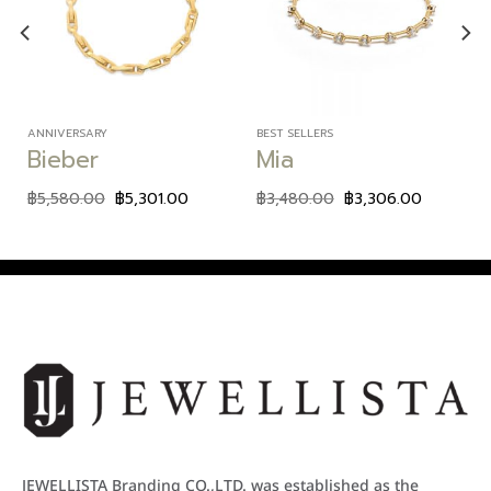
Add to
Add to
wishlist
wishlist
ANNIVERSARY
BEST SELLERS
Bieber
Mia
฿
5,580.00
฿
5,301.00
฿
3,480.00
฿
3,306.00
JEWELLISTA Branding CO.,LTD. was established as the