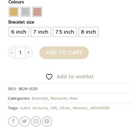
Colours
Bracelet size
6 inch
7 inch
7.5 inch
8 inch
Griffin quantity
ADD TO CART
Add to wishlist
SKU:
JB24-020
Categories:
Bracelet
,
Romantic Rain
Tags:
cubic zirconia
,
Gift
,
Silver
,
Women
,
สร้อยข้อมือ