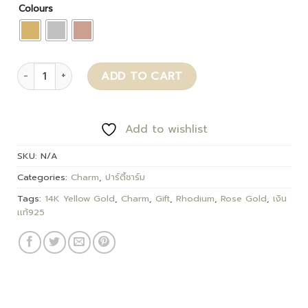
Colours
Rinlisa quantity
ADD TO CART
Add to wishlist
SKU:
N/A
Categories:
Charm
,
ปาร์ตี้ชาร์ม
Tags:
14K Yellow Gold
,
Charm
,
Gift
,
Rhodium
,
Rose Gold
,
เงิน
เเท้925