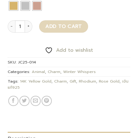
Neko quantity
ADD TO CART
Add to wishlist
SKU:
JC25-014
Categories:
Animal
,
Charm
,
Winter Whispers
Tags:
14K Yellow Gold
,
Charm
,
Gift
,
Rhodium
,
Rose Gold
,
เงิน
แท้925