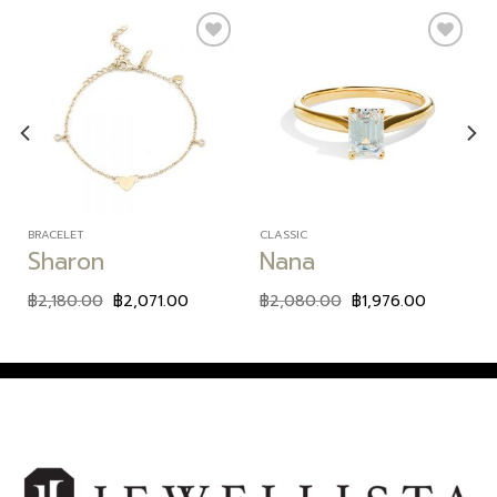
Add to
Add to
wishlist
wishlist
BRACELET
CLASSIC
Sharon
Nana
฿
2,180.00
฿
2,071.00
฿
2,080.00
฿
1,976.00