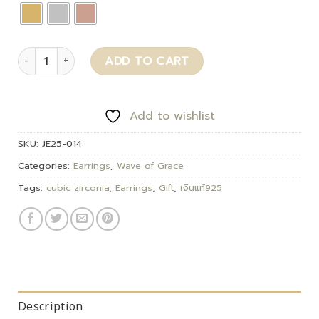
Mireya quantity
ADD TO CART
Add to wishlist
SKU:
JE25-014
Categories:
Earrings
,
Wave of Grace
Tags:
cubic zirconia
,
Earrings
,
Gift
,
เงินแท้925
Description