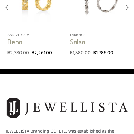
wishlist
wishlist
ANNIVERSARY
EARRINGS
Bena
Salsa
฿
2,380.00
฿
2,261.00
฿
1,880.00
฿
1,786.00
JEWELLISTA Branding CO.,LTD. was established as the