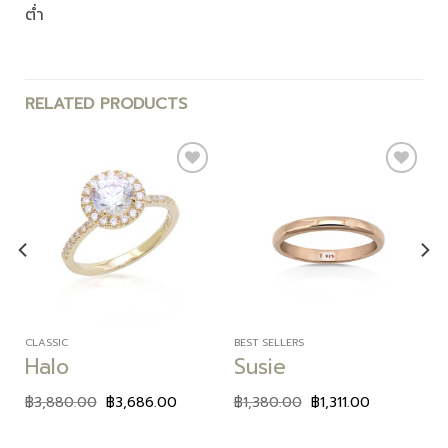
ต่ำ
RELATED PRODUCTS
Add to
Add to
wishlist
wishlist
CLASSIC
BEST SELLERS
Halo
Susie
฿
3,880.00
฿
3,686.00
฿
1,380.00
฿
1,311.00