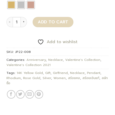
Lala quantity
ADD TO CART
Add to wishlist
SKU:
JP22-008
Categories:
Anniversary
,
Necklace
,
Valentine's Collection
,
Valentine's Collection 2021
Tags:
14K Yellow Gold
,
Gift
,
Girlfriend
,
Necklace
,
Pendant
,
Rhodium
,
Rose Gold
,
Silver
,
Women
,
สร้อยคอ
,
สร้อยเงินแท้
,
สลัก
ชื่อ