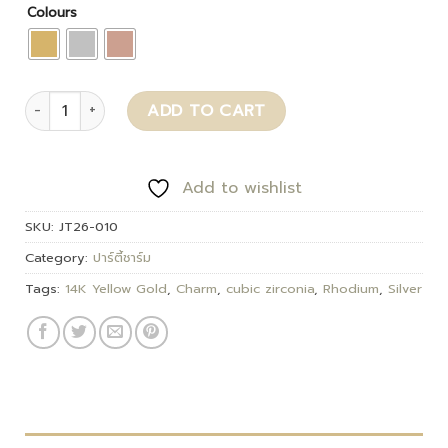
Colours
Kanin quantity
ADD TO CART
Add to wishlist
SKU:
JT26-010
Category:
ปาร์ตี้ชาร์ม
Tags:
14K Yellow Gold
,
Charm
,
cubic zirconia
,
Rhodium
,
Silver