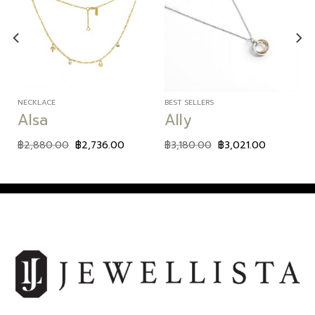
Add to
Add to
wishlist
wishlist
NECKLACE
BEST SELLERS
Alsa
Ally
฿
2,880.00
฿
2,736.00
฿
3,180.00
฿
3,021.00