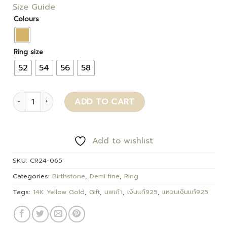
Size Guide
Colours
Ring size
52
54
56
58
Eve quantity
ADD TO CART
Add to wishlist
SKU:
CR24-065
Categories:
Birthstone
,
Demi fine
,
Ring
Tags:
14K Yellow Gold
,
Gift
,
นพเก้า
,
เงินเเท้925
,
แหวนเงินเเท้925