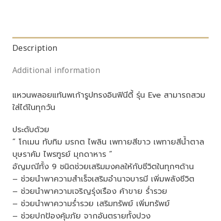
Description
Additional information
แหวนพลอยแท้นพเก้ารูปทรงอินฟินีตี้ รุ่น Eve สามารถสวม
ใส่ได้ในทุกวัน
ประดับด้วย
” โกเมน ทับทิม มรกต ไพลิน เพทายสีขาว เพทายสีน้ำตาล
บุษราคัม ไพรฑูรย์ มุกดาหาร ”
อัญมณีทั้ง 9 ชนิดช่วยเสริมมงคลให้กับชีวิตในทุกๆด้าน
– ช่วยนำพาความสำเร็จเสริมอำนาจบารมี เพิ่มพลังชีวิต
– ช่วยนำพาความเจริญรุ่งเรือง ค้าขาย ร่ำรวย
– ช่วยนำพาความร่ำรวย เสริมทรัพย์ เพิ่มทรัพย์
– ช่วยปกป้องคุ้มภัย จากอันตรายทั้งปวง