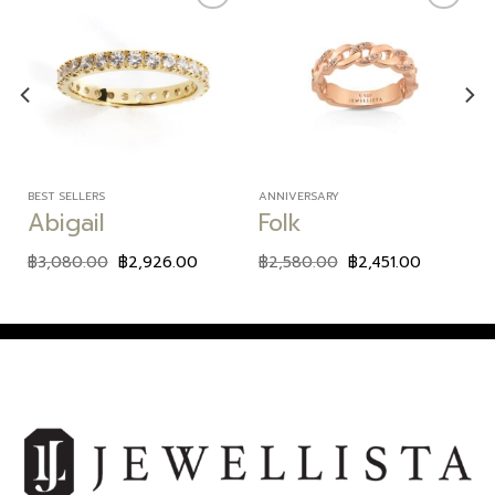
Add to
Add to
wishlist
wishlist
BEST SELLERS
ANNIVERSARY
Abigail
Folk
฿
3,080.00
฿
2,926.00
฿
2,580.00
฿
2,451.00