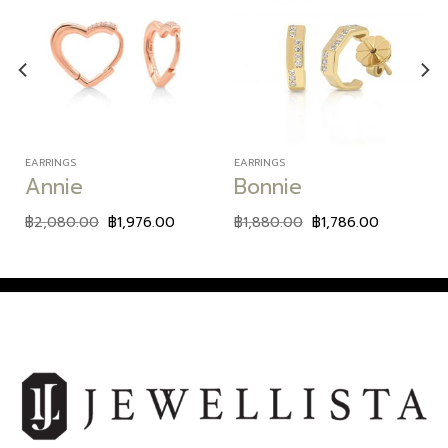
Add to
Add to
wishlist
wishlist
EARRINGS
EARRINGS
Annie
Bonnie
฿
2,080.00
฿
1,976.00
฿
1,880.00
฿
1,786.00