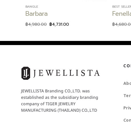
BANGLE
BEST SELLE
Barbara
Fenell
฿
4,980.00
฿
4,731.00
฿
4,680.
CO
Abo
JEWELLISTA Branding CO.,LTD. was
Ter
established as the subsidiary branding
company of TIGER JEWELRY
Pri
MANUFACTURING (THAILAND) CO.,LTD
Con