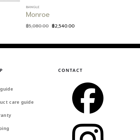
BANGLE
Monroe
฿
5,080.00
฿
2,540.00
P
CONTACT
 guide
uct care guide
ranty
ping