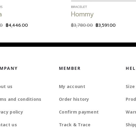
RS
BRACELET
a
Hommy
00
฿
4,446.00
฿
3,780.00
฿
3,591.00
MPANY
MEMBER
HEL
ut us
My account
Size
ms and conditions
Order history
Prod
vacy policy
Confirm payment
War
tact us
Track & Trace
Ship