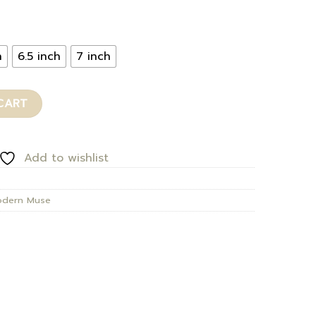
h
6.5 inch
7 inch
CART
Add to wishlist
dern Muse