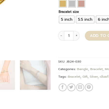
Bracelet size
5 inch
5.5 inch
6 inc
Aureva quantity
ADD TO 
SKU:
JB24-030
Categories:
Bangle
,
Bracelet
,
Mo
Tags:
Bracelet
,
Gift
,
Silver
,
เงินแท้