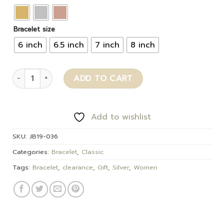
Bracelet size
6 inch
6.5 inch
7 inch
8 inch
Angelina quantity
ADD TO CART
Add to wishlist
SKU:
JB19-036
Categories:
Bracelet
,
Classic
Tags:
Bracelet
,
clearance
,
Gift
,
Silver
,
Women