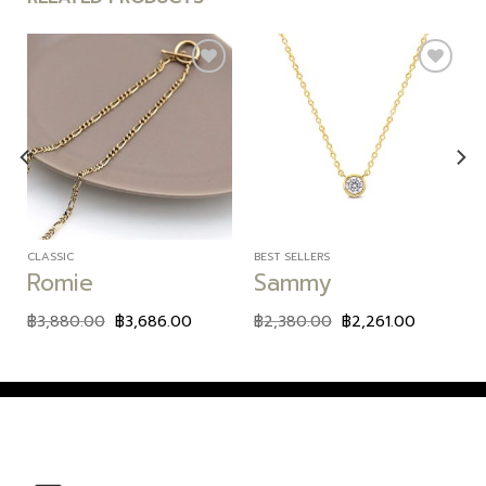
Add to
Add to
wishlist
wishlist
CLASSIC
BEST SELLERS
Romie
Sammy
฿
3,880.00
฿
3,686.00
฿
2,380.00
฿
2,261.00