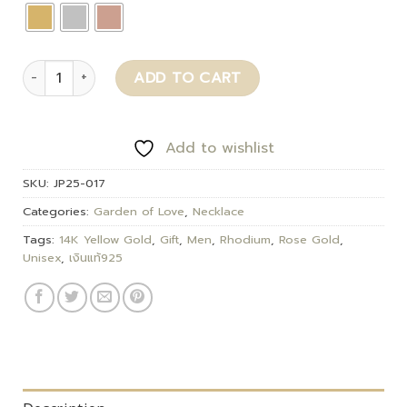
Aqualya quantity
ADD TO CART
Add to wishlist
SKU:
JP25-017
Categories:
Garden of Love
,
Necklace
Tags:
14K Yellow Gold
,
Gift
,
Men
,
Rhodium
,
Rose Gold
,
Unisex
,
เงินแท้925