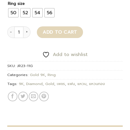
Ring size
50
52
54
56
Viviana quantity
ADD TO CART
Add to wishlist
SKU:
JR23-11G
Categories:
Gold 9K
,
Ring
Tags:
9K
,
Diamond
,
Gold
,
เพชร
,
แฟน
,
แหวน
,
แหวนทอง