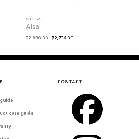
NECKLACE
Alsa
฿
2,880.00
฿
2,736.00
P
CONTACT
 guide
uct care guide
ranty