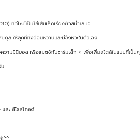
 ที่ดีไซน์เป็นโซ่เส้นเล็กเรียงตัวสม่ำเสมอ
ุล ให้ลุคที่ทั้งอ่อนหวานและมีจังหวะในตัวเอง
พื่อความมินิมอล หรือแมตช์กับชาร์มเล็ก ๆ เพื่อเพิ่มสไตล์ในแบบที่เป็น
ัน
ง และ สีโรสโกลด์
ค่ะ^^