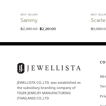
BEST SELLERS
BEST SELLE
Sammy
Scarle
฿
2,380.00
฿
2,261.00
฿
3,080.
CO
Abo
JEWELLISTA CO.,LTD. was established as
Ter
the subsidiary branding company of
TIGER JEWELRY MANUFACTURING
Pri
(THAILAND) CO.,LTD