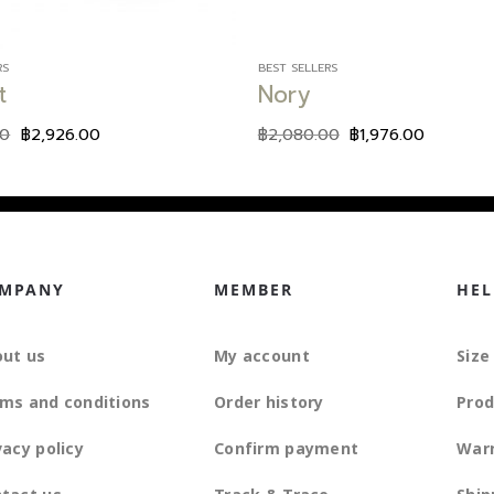
RS
BEST SELLERS
t
Nory
00
฿
2,926.00
฿
2,080.00
฿
1,976.00
MPANY
MEMBER
HEL
ut us
My account
Size
ms and conditions
Order history
Prod
vacy policy
Confirm payment
War