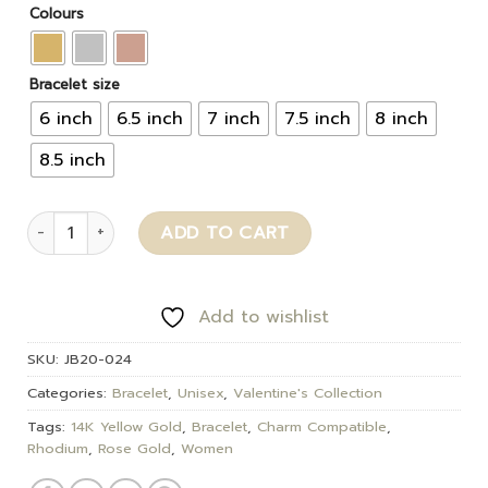
Colours
Bracelet size
6 inch
6.5 inch
7 inch
7.5 inch
8 inch
8.5 inch
Miami quantity
ADD TO CART
Add to wishlist
SKU:
JB20-024
Categories:
Bracelet
,
Unisex
,
Valentine's Collection
Tags:
14K Yellow Gold
,
Bracelet
,
Charm Compatible
,
Rhodium
,
Rose Gold
,
Women