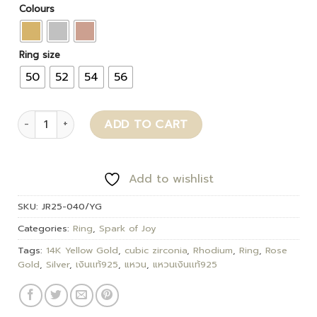
Colours
Ring size
50
52
54
56
Mellis quantity
ADD TO CART
Add to wishlist
SKU:
JR25-040/YG
Categories:
Ring
,
Spark of Joy
Tags:
14K Yellow Gold
,
cubic zirconia
,
Rhodium
,
Ring
,
Rose
Gold
,
Silver
,
เงินเเท้925
,
แหวน
,
แหวนเงินเเท้925