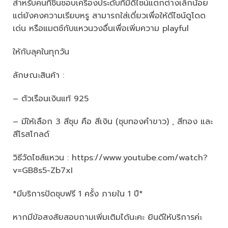
สำหรับคนที่ชื่นชอบเครื่องประดับที่มีดีไซน์แตกต่างเล็กน้อย
แต่ยังคงความเรียบหรู สามารถใส่เดี่ยวเพื่อให้ดีไซน์ดูโดด
เด่น หรือแมตช์กับแหวนวงอื่นเพื่อเพิ่มความ playful
ให้กับลุคในทุกวัน
ลักษณะสินค้า :
– ตัวเรือนเงินแท้ 925
– มีให้เลือก 3 สีชุบ คือ สีเงิน (ชุบทองคำขาว) , สีทอง และ
สีโรสโกลด์
วิธีวัดไซส์แหวน : https://www.youtube.com/watch?
v=GB8s5-Zb7xI
*มีบริการปัดชุบฟรี 1 ครั้ง ภายใน 1 ปี*
หากมีข้อสงสัยสอบถามเพิ่มเติมได้นะคะ ยินดีให้บริการค่ะ