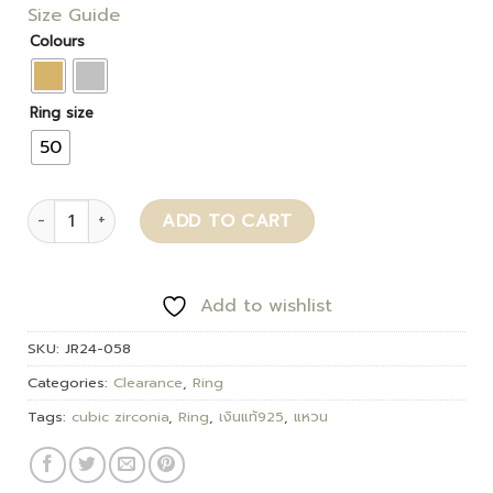
Size Guide
Colours
Ring size
50
Harvey quantity
ADD TO CART
Add to wishlist
SKU:
JR24-058
Categories:
Clearance
,
Ring
Tags:
cubic zirconia
,
Ring
,
เงินแท้925
,
แหวน