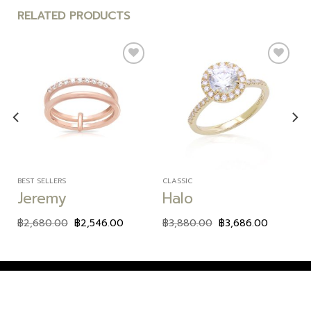
RELATED PRODUCTS
Add to
Add to
wishlist
wishlist
BEST SELLERS
CLASSIC
Jeremy
Halo
฿
2,680.00
฿
2,546.00
฿
3,880.00
฿
3,686.00