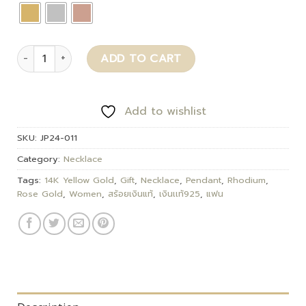
Devin quantity
ADD TO CART
Add to wishlist
SKU:
JP24-011
Category:
Necklace
Tags:
14K Yellow Gold
,
Gift
,
Necklace
,
Pendant
,
Rhodium
,
Rose Gold
,
Women
,
สร้อยเงินแท้
,
เงินเเท้925
,
แฟน