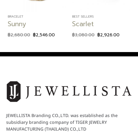
BRACELET
BEST SELLERS
Sunny
Scarlet
฿
2,680.00
฿
2,546.00
฿
3,080.00
฿
2,926.00
JEWELLISTA Branding CO.,LTD. was established as the
subsidiary branding company of TIGER JEWELRY
MANUFACTURING (THAILAND) CO.,LTD