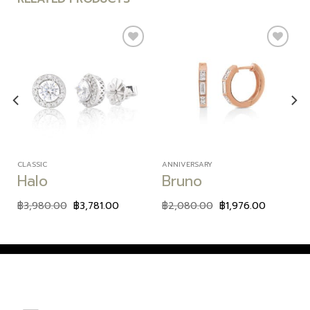
Add to
Add to
wishlist
wishlist
CLASSIC
ANNIVERSARY
Halo
Bruno
฿
3,980.00
฿
3,781.00
฿
2,080.00
฿
1,976.00