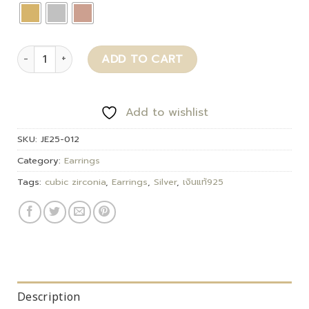
Mirelle quantity
ADD TO CART
Add to wishlist
SKU:
JE25-012
Category:
Earrings
Tags:
cubic zirconia
,
Earrings
,
Silver
,
เงินแท้925
Description