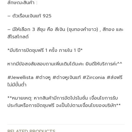
ลักษณะสินค้า :
– ตัวเรือนเงินแท้ 925
– มีให้เลือก 3 สีชุบ คือ สีเงิน (ชุบทองคำขาว) , สีทอง และ
สีโรสโกลด์
*มีบริการปัดชุบฟรี 1 ครั้ง ภายใน 1 ปี*
หากมีข้อสงสัยสอบถามเพิ่มเติมได้นะคะ ยินดีให้บริการค่ะ^^
#Jewellista #ต่างหู #ต่างหูเงินแท้ #Zirconia #ส่งฟรี
ไม่มีขั้นต่ำ
**หมายเหตุ: หากสินค้ามีการจัดโปรโมชั่น เงื่อนไขการรับ
ประกันหรือการปัดชุบฟรี จะเป็นไปตามเงื่อนไขของบริษัท**
RELATED PRODUCTS