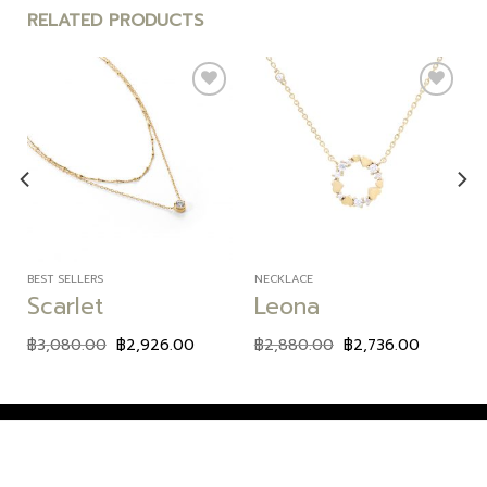
RELATED PRODUCTS
Add to
Add to
wishlist
wishlist
BEST SELLERS
NECKLACE
Scarlet
Leona
฿
3,080.00
฿
2,926.00
฿
2,880.00
฿
2,736.00