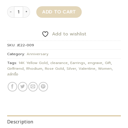
Dexter quantity
ADD TO CART
Add to wishlist
SKU:
JE22-009
Category:
Anniversary
Tags:
14K Yellow Gold
,
clearance
,
Earrings
,
engrave
,
Gift
,
Girlfriend
,
Rhodium
,
Rose Gold
,
Silver
,
Valentine
,
Women
,
สลักชื่อ
Description