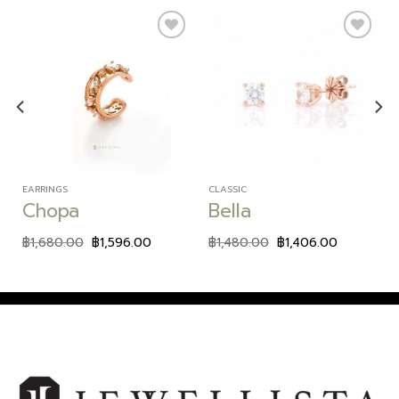
Add to
Add to
wishlist
wishlist
EARRINGS
CLASSIC
Chopa
Bella
฿
1,680.00
฿
1,596.00
฿
1,480.00
฿
1,406.00