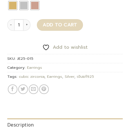
Avelyn quantity
ADD TO CART
Add to wishlist
SKU:
JE25-015
Category:
Earrings
Tags:
cubic zirconia
,
Earrings
,
Silver
,
เงินแท้925
Description