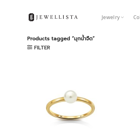
Skip
to
Jewelry
Co
content
Products tagged “มุกน้ำจืด”
FILTER
Add to
wishlist