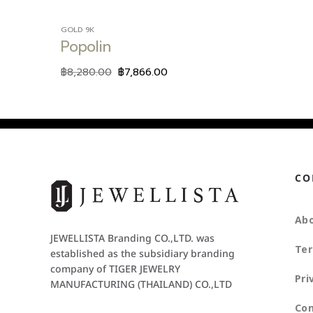
GOLD 9K
Popolin
฿
8,280.00
฿
7,866.00
CO
Abo
JEWELLISTA Branding CO.,LTD. was
Ter
established as the subsidiary branding
company of TIGER JEWELRY
Pri
MANUFACTURING (THAILAND) CO.,LTD
Con