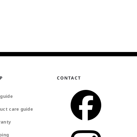
P
CONTACT
 guide
uct care guide
ranty
ping