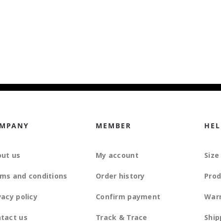
MPANY
MEMBER
HEL
ut us
My account
Size
ms and conditions
Order history
Prod
vacy policy
Confirm payment
War
tact us
Track & Trace
Ship